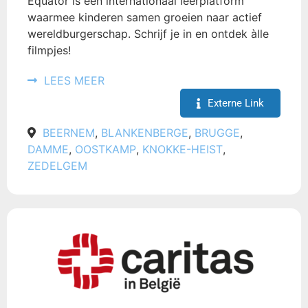
Equator is een internationaal leerplatform
waarmee kinderen samen groeien naar actief
wereldburgerschap. Schrijf je in en ontdek àlle
filmpjes!
LEES MEER
Externe Link
BEERNEM
,
BLANKENBERGE
,
BRUGGE
,
DAMME
,
OOSTKAMP
,
KNOKKE-HEIST
,
ZEDELGEM