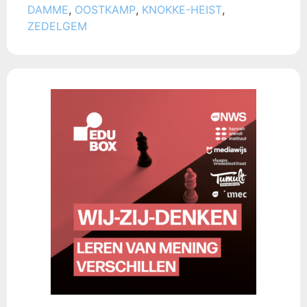
DAMME
,
OOSTKAMP
,
KNOKKE-HEIST
,
ZEDELGEM