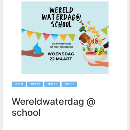
SDG 6
SDG 12
SDG 13
SDG 15
Wereldwaterdag @
school