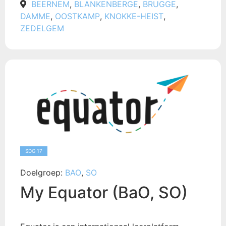
BEERNEM
,
BLANKENBERGE
,
BRUGGE
,
DAMME
,
OOSTKAMP
,
KNOKKE-HEIST
,
ZEDELGEM
SDG 17
Doelgroep:
BAO
,
SO
My Equator (BaO, SO)