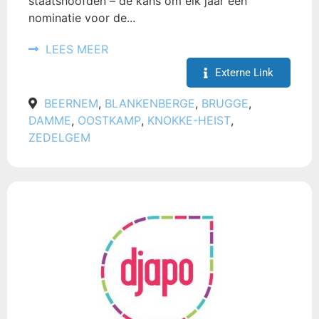
staatshoofden – de kans om elk jaar een
nominatie voor de...
LEES MEER
Externe Link
BEERNEM
,
BLANKENBERGE
,
BRUGGE
,
DAMME
,
OOSTKAMP
,
KNOKKE-HEIST
,
ZEDELGEM