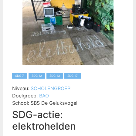
SDG 7
SDG 12
SDG 13
SDG 17
Niveau:
SCHOLENGROEP
Doelgroep:
BAO
School:
SBS De Geluksvogel
SDG-actie:
elektrohelden