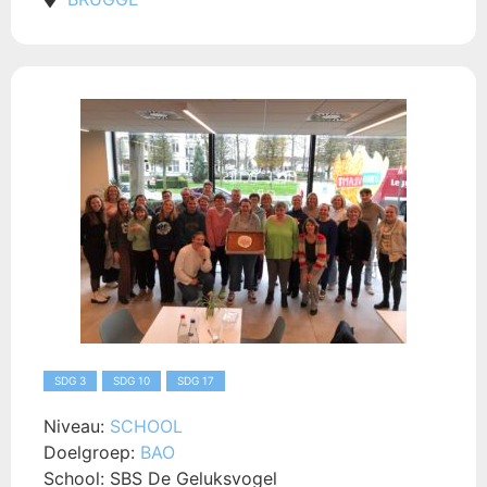
SDG 3
SDG 10
SDG 17
Niveau:
SCHOOL
Doelgroep:
BAO
School:
SBS De Geluksvogel