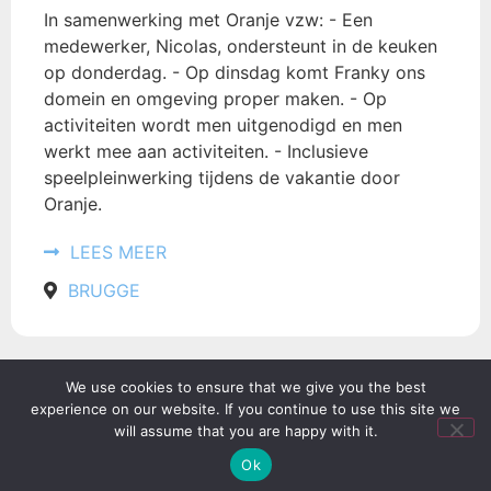
In samenwerking met Oranje vzw: - Een
medewerker, Nicolas, ondersteunt in de keuken
op donderdag. - Op dinsdag komt Franky ons
domein en omgeving proper maken. - Op
activiteiten wordt men uitgenodigd en men
werkt mee aan activiteiten. - Inclusieve
speelpleinwerking tijdens de vakantie door
Oranje.
LEES MEER
BRUGGE
We use cookies to ensure that we give you the best
experience on our website. If you continue to use this site we
MEER LADEN
will assume that you are happy with it.
Ok