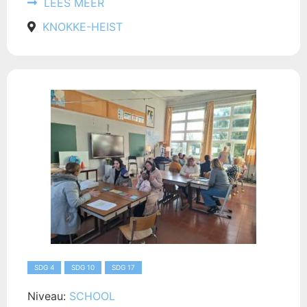
LEES MEER
KNOKKE-HEIST
SDG 4
SDG 10
SDG 17
Niveau:
SCHOOL