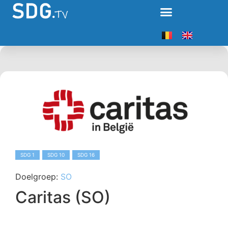
SDG 1
SDG 10
SDG 16
Doelgroep:
SO
Caritas (SO)