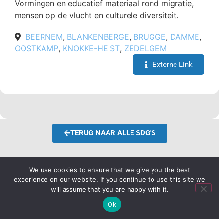
Vormingen en educatief materiaal rond migratie,
mensen op de vlucht en culturele diversiteit.
BEERNEM
,
BLANKENBERGE
,
BRUGGE
,
DAMME
,
OOSTKAMP
,
KNOKKE-HEIST
,
ZEDELGEM
Externe Link
TERUG NAAR ALLE SDG'S
We use cookies to ensure that we give you the best
experience on our website. If you continue to use this site we
will assume that you are happy with it.
Ok