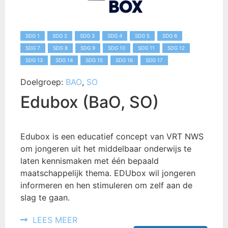
SDG 1
SDG 2
SDG 3
SDG 4
SDG 5
SDG 6
SDG 7
SDG 8
SDG 9
SDG 10
SDG 11
SDG 12
SDG 13
SDG 14
SDG 15
SDG 16
SDG 17
Doelgroep:
BAO
,
SO
Edubox (BaO, SO)
Edubox is een educatief concept van VRT NWS
om jongeren uit het middelbaar onderwijs te
laten kennismaken met één bepaald
maatschappelijk thema. EDUbox wil jongeren
informeren en hen stimuleren om zelf aan de
slag te gaan.
LEES MEER