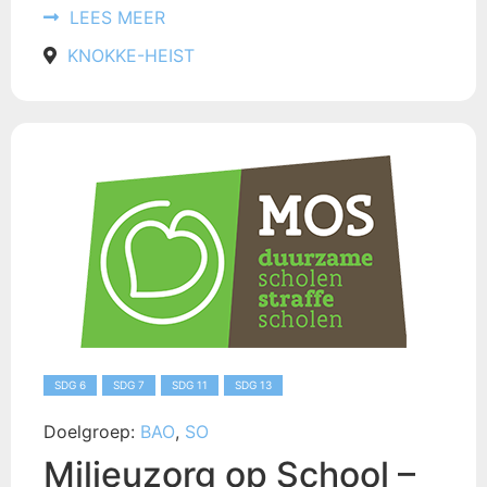
LEES MEER
KNOKKE-HEIST
SDG 6
SDG 7
SDG 11
SDG 13
Doelgroep:
BAO
,
SO
Milieuzorg op School –