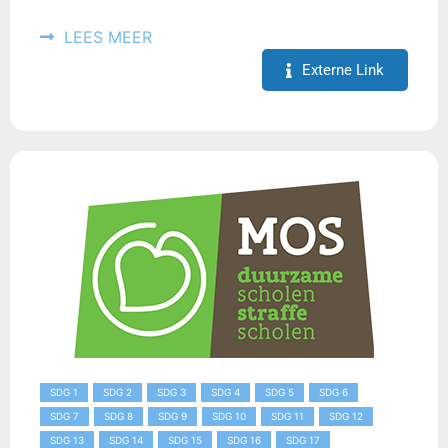
LEES MEER
Externe Link
SDG 1
SDG 2
SDG 3
SDG 4
SDG 5
SDG 6
SDG 7
SDG 8
SDG 9
SDG 10
SDG 11
SDG 12
SDG 13
SDG 14
SDG 15
SDG 16
SDG 17