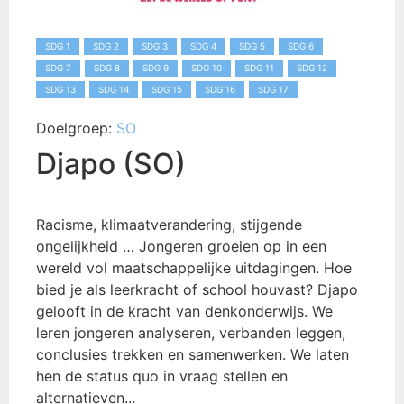
SDG 1
SDG 2
SDG 3
SDG 4
SDG 5
SDG 6
SDG 7
SDG 8
SDG 9
SDG 10
SDG 11
SDG 12
SDG 13
SDG 14
SDG 15
SDG 16
SDG 17
Doelgroep:
SO
Djapo (SO)
Racisme, klimaatverandering, stijgende
ongelijkheid … Jongeren groeien op in een
wereld vol maatschappelijke uitdagingen. Hoe
bied je als leerkracht of school houvast? Djapo
gelooft in de kracht van denkonderwijs. We
leren jongeren analyseren, verbanden leggen,
conclusies trekken en samenwerken. We laten
hen de status quo in vraag stellen en
alternatieven...