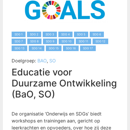
SDG 1
SDG 2
SDG 3
SDG 4
SDG 5
SDG 6
SDG 7
SDG 8
SDG 9
SDG 10
SDG 11
SDG 12
SDG 13
SDG 14
SDG 15
SDG 16
SDG 17
Doelgroep:
BAO
,
SO
Educatie voor
Duurzame Ontwikkeling
(BaO, SO)
De organisatie ‘Onderwijs en SDGs’ biedt
workshops en trainingen aan, gericht op
leerkrachten en opvoeders, over hoe zij deze