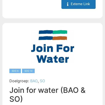
Externe Link
SDG 6
SDG 14
Doelgroep:
BAO
,
SO
Join for water (BAO &
SO)