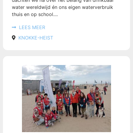
dachten we na over het belang van drinkbaar
water wereldwijd én ons eigen waterverbruik
thuis en op school....
LEES MEER
KNOKKE-HEIST