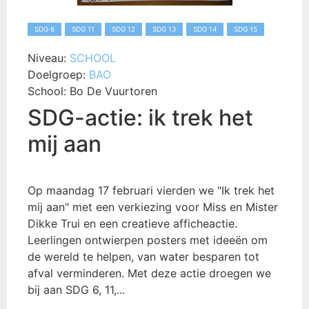
SDG 6
SDG 11
SDG 12
SDG 13
SDG 14
SDG 15
Niveau:
SCHOOL
Doelgroep:
BAO
School:
Bo De Vuurtoren
SDG-actie: ik trek het
mij aan
Op maandag 17 februari vierden we "Ik trek het
mij aan" met een verkiezing voor Miss en Mister
Dikke Trui en een creatieve afficheactie.
Leerlingen ontwierpen posters met ideeën om
de wereld te helpen, van water besparen tot
afval verminderen. Met deze actie droegen we
bij aan SDG 6, 11,...