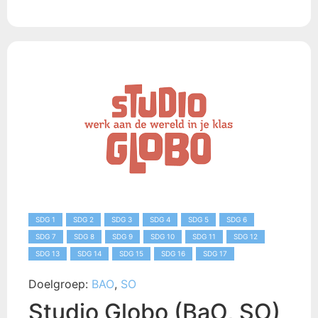
SDG 1
SDG 2
SDG 3
SDG 4
SDG 5
SDG 6
SDG 7
SDG 8
SDG 9
SDG 10
SDG 11
SDG 12
SDG 13
SDG 14
SDG 15
SDG 16
SDG 17
Doelgroep:
BAO
,
SO
Studio Globo (BaO, SO)