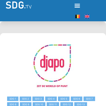
SDG 1
SDG 2
SDG 3
SDG 4
SDG 5
SDG 6
SDG 7
SDG 8
SDG 9
SDG 10
SDG 11
SDG 12
SDG 13