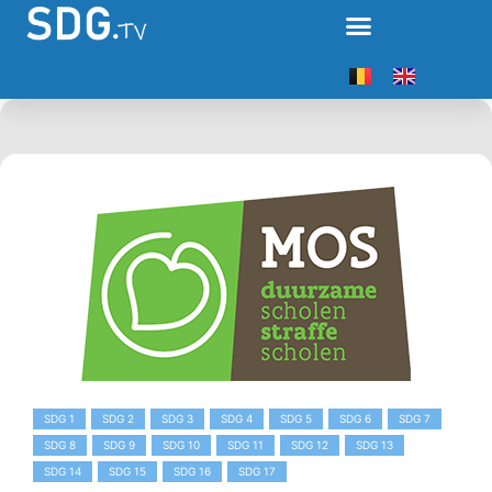
SDG 1
SDG 2
SDG 3
SDG 4
SDG 5
SDG 6
SDG 7
SDG 8
SDG 9
SDG 10
SDG 11
SDG 12
SDG 13
SDG 14
SDG 15
SDG 16
SDG 17