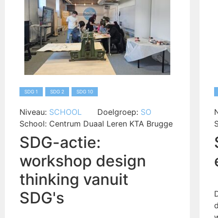
SDG 1
SDG 2
SDG 10
Niveau:
SCHOOL
Doelgroep:
SO
School:
Centrum Duaal Leren KTA Brugge
SDG-actie:
workshop design
thinking vanuit
SDG's
D
d