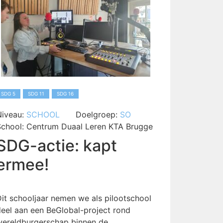
SDG 5
SDG 11
SDG 16
Niveau:
SCHOOL
Doelgroep:
SO
School:
Centrum Duaal Leren KTA Brugge
SDG-actie: kapt
ermee!
it schooljaar nemen we als pilootschool
eel aan een BeGlobal-project rond
wereldburgerschap binnen de